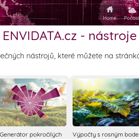
Home
Počasí
ENVIDATA.cz - nástroje
ečných nástrojů, které můžete na stránká
Generátor pokročilých
Výpočty s rosným bod