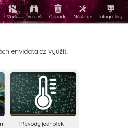
Voda
Ovzduší
Odpady
Nástroje
Infografiky
ch envidata.cz využít.
em
Převody jednotek -